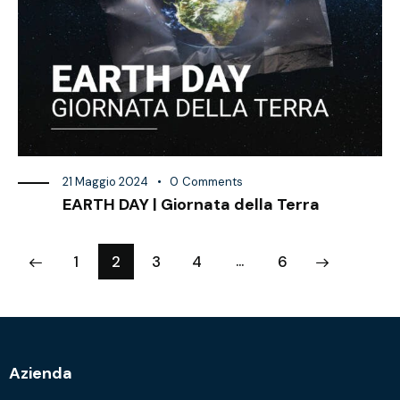
21 Maggio 2024
0
Comments
EARTH DAY | Giornata della Terra
…
1
2
3
4
>
6
Azienda