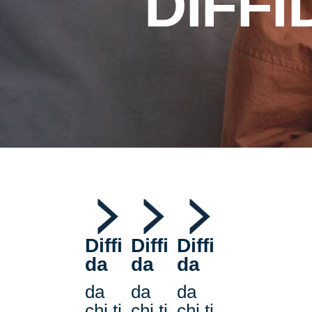
DIFFI
Diffi
Diffi
Diffi
da
da
da
da
da
da
chi ti
chi ti
chi ti