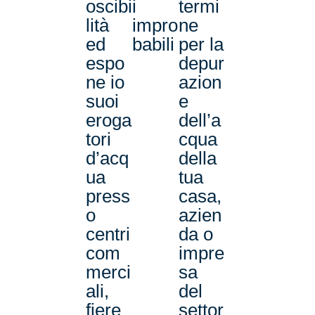
oscibi
i
termi
lità
impro
ne
ed
babili
per la
espo
depur
ne io
azion
suoi
e
eroga
dell’a
tori
cqua
d’acq
della
ua
tua
press
casa,
o
azien
centri
da o
com
impre
merci
sa
ali,
del
fiere
settor