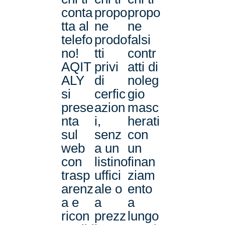
conta
propo
propo
tta al
ne
ne
telefo
prodo
falsi
no!
tti
contr
AQIT
privi
atti di
ALY
di
noleg
si
cerfic
gio
prese
azion
masc
nta
i,
herati
sul
senz
con
web
a un
un
con
listino
finan
trasp
uffici
ziam
arenz
ale o
ento
a e
a
a
ricon
prezz
lungo