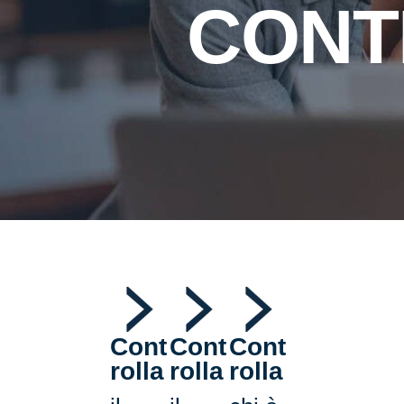
CONT
Cont
Cont
Cont
rolla
rolla
rolla