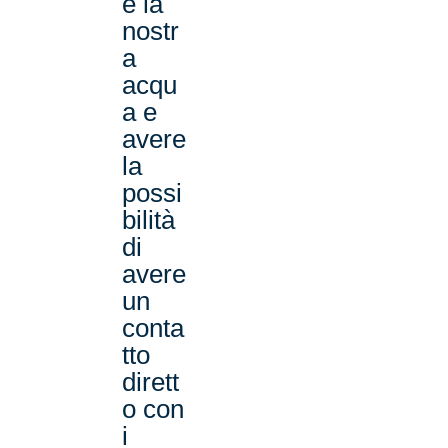
e la
nostr
a
acqu
a e
avere
la
possi
bilità
di
avere
un
conta
tto
dirett
o con
i