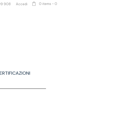
0 items
-
0
99 908
Accedi
ERTIFICAZIONI