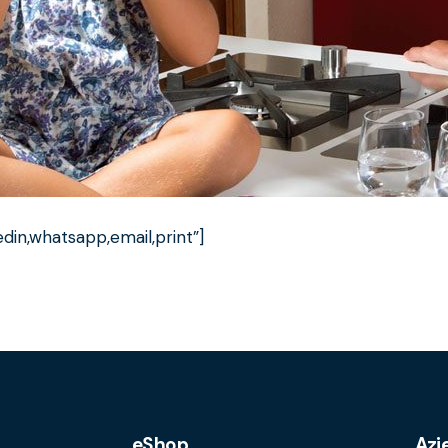
din,whatsapp,email,print”]
eShop
Azi