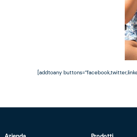
[addtoany buttons=”facebook,twitter,linke
Azienda
Prodotti