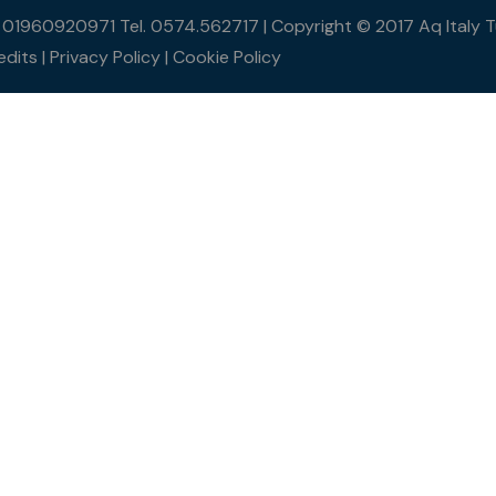
Iva 01960920971 Tel. 0574.562717 | Copyright © 2017 Aq Italy Tutt
edits
|
Privacy Policy
|
Cookie Policy