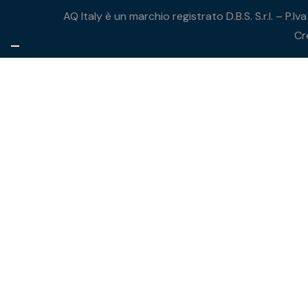
AQ Italy è un marchio registrato D.B.S. S.r.l. – P.
Cr