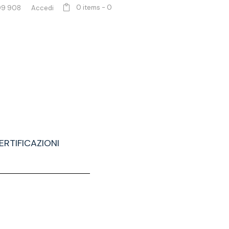
0 items
-
0
99 908
Accedi
ERTIFICAZIONI