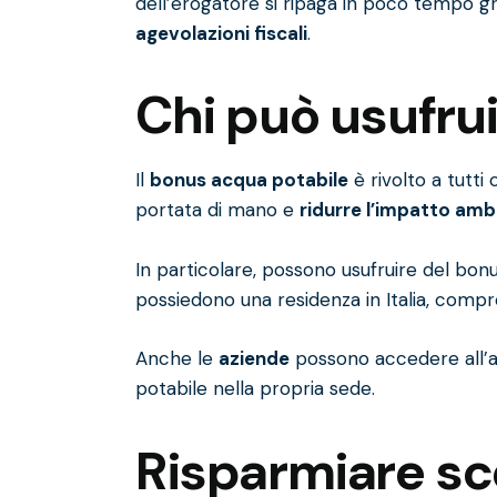
dell’erogatore si ripaga in poco tempo gr
agevolazioni fiscali
.
Chi può usufru
Il
bonus acqua potabile
è rivolto a tutti
portata di mano e
ridurre l’impatto amb
In particolare, possono usufruire del bon
possiedono una residenza in Italia, comp
Anche le
aziende
possono accedere all’ag
potabile nella propria sede.
Risparmiare sc