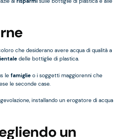
azie ai
risparmi
sulle bottiglie di plastica e alle
irne
 coloro che desiderano avere acqua di qualità a
ientale
delle bottiglie di plastica.
us le
famiglie
o i soggetti maggiorenni che
rese le seconde case.
evolazione, installando un erogatore di acqua
egliendo un