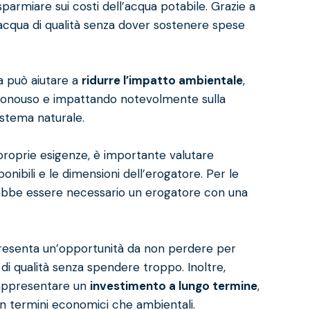
sparmiare sui costi dell’acqua potabile. Grazie a
i acqua di qualità senza dover sostenere spese
ua può aiutare a
ridurre l’impatto ambientale
,
ca monouso e impattando notevolmente sulla
istema naturale.
 proprie esigenze, è importante valutare
sponibili e le dimensioni dell’erogatore. Per le
ebbe essere necessario un erogatore con una
ppresenta un’opportunità da non perdere per
di qualità senza spendere troppo. Inoltre,
rappresentare un
investimento a lungo termine
,
a in termini economici che ambientali.