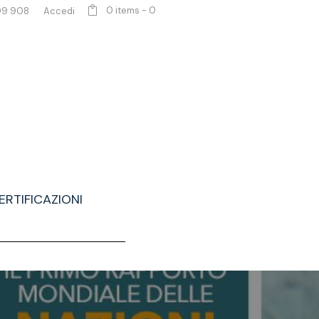
0 items
-
0
99 908
Accedi
ERTIFICAZIONI