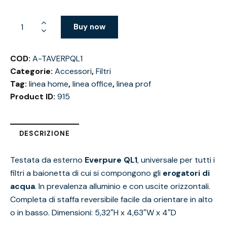
Buy now
COD:
A-TAVERPQL1
Categorie:
Accessori
,
Filtri
Tag:
linea home
,
linea office
,
linea prof
Product ID:
915
DESCRIZIONE
Testata da esterno
Everpure QL1
, universale per tutti i
filtri a baionetta di cui si compongono gli
erogatori di
acqua
. In prevalenza alluminio e con uscite orizzontali.
Completa di staffa reversibile facile da orientare in alto
o in basso. Dimensioni: 5,32″H x 4,63″W x 4″D