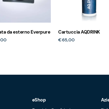
ata da esterno Everpure
Cartuccia AQDRINK
,00
€
65,00
eShop
Azi