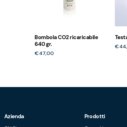
Bombola CO2 ricaricabile
Test
640 gr.
€
44
€
47,00
Azienda
Prodotti