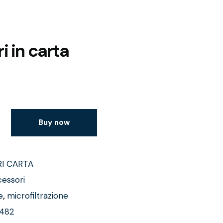
i in carta
Buy now
RI CARTA
essori
e
,
microfiltrazione
482