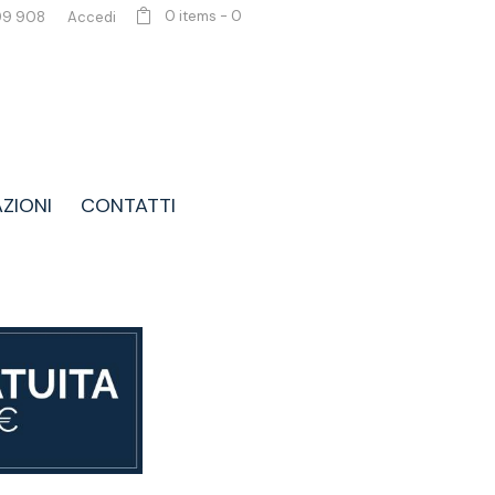
0 items
-
0
99 908
Accedi
AZIONI
CONTATTI